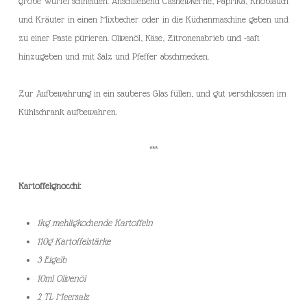
grobe Würfel schneiden. Anschließend Cashewkerne, Paprika, Knoblauch
und Kräuter in einen Mixbecher oder in die Küchenmaschine geben und
zu einer Paste pürieren. Olivenöl, Käse, Zitronenabrieb und -saft
hinzugeben und mit Salz und Pfeffer abschmecken.
Zur Aufbewahrung in ein sauberes Glas füllen, und gut verschlossen im
Kühlschrank aufbewahren.
***
Kartoffelgnocchi:
1kg mehligkochende Kartoffeln
110g Kartoffelstärke
3 Eigelb
10ml Olivenöl
2 TL Meersalz