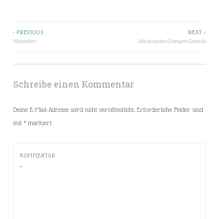
< PREVIOUS
NEXT >
Beitragsnavigation
Nussecken
Schokoladen-Orangen-Granola
Schreibe einen Kommentar
Deine E-Mail-Adresse wird nicht veröffentlicht.
Erforderliche Felder sind
mit
*
markiert
KOMMENTAR
*