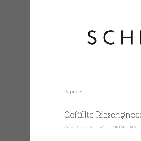
Paprkia
Gefüllte Riesengnoc
JANUAR 19, 2016
~
CAT
~
HINTERLASSE E