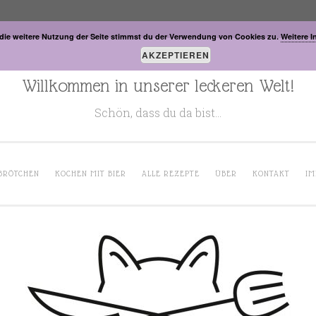
die weitere Nutzung der Seite stimmst du der Verwendung von Cookies zu.
Weitere I
AKZEPTIEREN
Willkommen in unserer leckeren Welt!
Schön, dass du da bist…
BRÖTCHEN
KOCHEN MIT BIER
ALLE REZEPTE
ÜBER
KONTAKT
IM