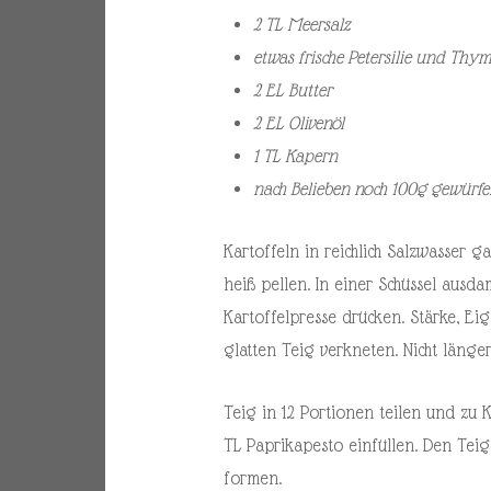
2 TL Meersalz
etwas frische Petersilie und Thy
2 EL Butter
2 EL Olivenöl
1 TL Kapern
nach Belieben noch 100g gewürfe
Kartoffeln in reichlich Salzwasser g
heiß pellen. In einer Schüssel ausd
Kartoffelpresse drücken. Stärke, Ei
glatten Teig verkneten. Nicht länger
Teig in 12 Portionen teilen und zu 
TL Paprikapesto einfüllen. Den Teig
formen.