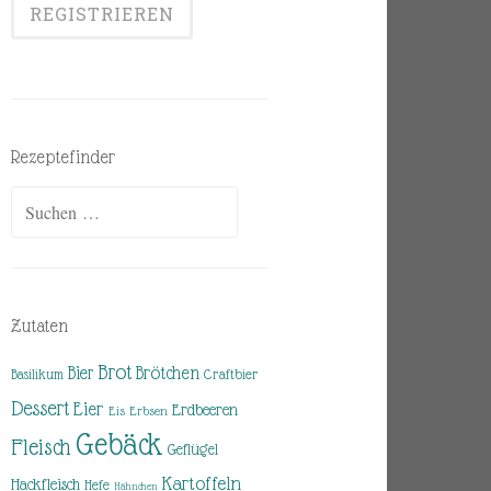
Rezeptefinder
Suchen
nach:
Zutaten
Brot
Brötchen
Bier
Basilikum
Craftbier
Dessert
Eier
Erdbeeren
Eis
Erbsen
Gebäck
Fleisch
Geflügel
Kartoffeln
Hackfleisch
Hefe
Hähnchen