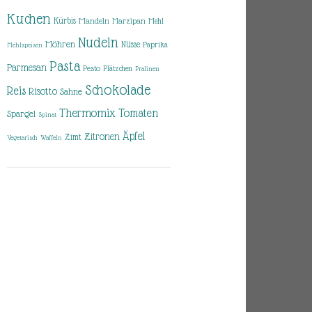
Kuchen
Kürbis
Mandeln
Marzipan
Mehl
Nudeln
Möhren
Nüsse
Paprika
Mehlspeisen
Pasta
Parmesan
Pesto
Plätzchen
Pralinen
Schokolade
Reis
Risotto
Sahne
Thermomix
Tomaten
Spargel
Spinat
Äpfel
Zitronen
Zimt
Vegetarisch
Waffeln