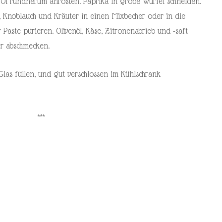
Öl rundherum anrösten. Paprika in grobe Würfel schneiden.
 Knoblauch und Kräuter in einen Mixbecher oder in die
aste pürieren. Olivenöl, Käse, Zitronenabrieb und -saft
r abschmecken.
las füllen, und gut verschlossen im Kühlschrank
***