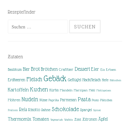
Rezeptefinder
Suchen
nach:
Zutaten
Brot
Dessert
Brötchen
Eier
Bier
Basilikum
Craftbier
Eis
Erbsen
Gebäck
Fleisch
Erdbeeren
Hackfleisch
Geflügel
Hefe
Hähnchen
Kuchen
Kartoffeln
Kürbis
Mandeln
Marzipan
Mehl
Mehlspeisen
Nudeln
Pasta
Parmesan
Möhren
Nüsse
Pesto
Paprika
Plätzchen
Schokolade
Reis
Risotto
Sahne
Spargel
Pralinen
Spinat
Thermomix
Tomaten
Äpfel
Zitronen
Zimt
Vegetarisch
Waffeln