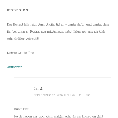
Herrlich ♥ ♥ ♥
Das Rezept hört sich ganz großartig an – danke dafür und danke, dass
ihr bei unserer Blogparade mitgemacht habt! Haben wir uns wirklich
sehr drüber gefreut!!!!
Liebste Grüße Tine
Antworten
Cat
SEPTEMBER 27, 2016 UM 4:39 P.M. UHR
Huhu Tine!
Na da haben wir doch gern mitgemacht. So ein Likörchen geht