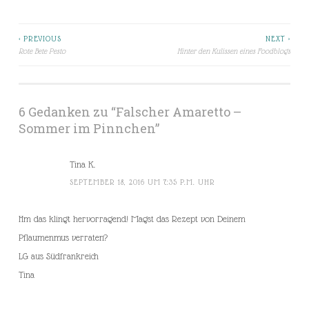
< PREVIOUS
NEXT >
Beitragsnavigation
Rote Bete Pesto
Hinter den Kulissen eines Foodblogs
6 Gedanken zu “
Falscher Amaretto –
Sommer im Pinnchen
”
Tina K.
SEPTEMBER 18, 2016 UM 7:35 P.M. UHR
Hm das klingt hervorragend! Magst das Rezept von Deinem
Pflaumenmus verraten?
LG aus Südfrankreich
Tina