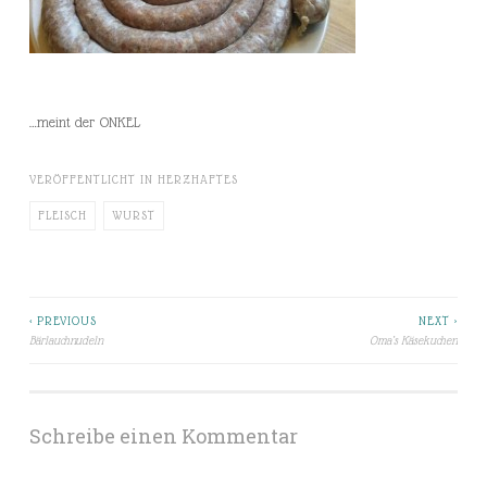
…meint der ONKEL
VERÖFFENTLICHT IN
HERZHAFTES
FLEISCH
WURST
< PREVIOUS
NEXT >
Beitragsnavigation
Bärlauchnudeln
Oma’s Käsekuchen
Schreibe einen Kommentar