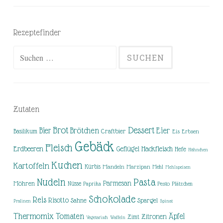
Rezeptefinder
Suchen
nach:
Zutaten
Brot
Dessert
Brötchen
Eier
Bier
Basilikum
Craftbier
Eis
Erbsen
Gebäck
Fleisch
Erdbeeren
Hackfleisch
Geflügel
Hefe
Hähnchen
Kuchen
Kartoffeln
Kürbis
Mandeln
Marzipan
Mehl
Mehlspeisen
Nudeln
Pasta
Parmesan
Möhren
Nüsse
Pesto
Paprika
Plätzchen
Schokolade
Reis
Risotto
Sahne
Spargel
Pralinen
Spinat
Thermomix
Tomaten
Äpfel
Zitronen
Zimt
Vegetarisch
Waffeln