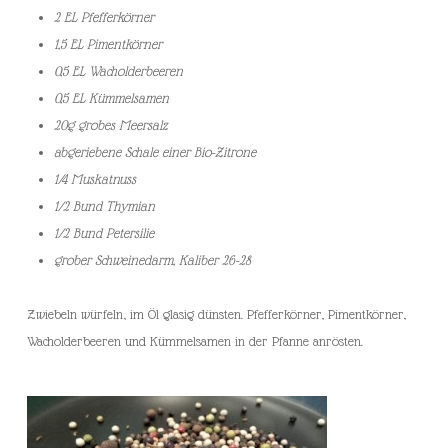
2 EL Pfefferkörner
1,5 EL Pimentkörner
0,5 EL Wacholderbeeren
0,5 EL Kümmelsamen
20g grobes Meersalz
abgeriebene Schale einer Bio-Zitrone
1/4 Muskatnuss
1/2 Bund Thymian
1/2 Bund Petersilie
grober Schweinedarm, Kaliber 26-28
Zwiebeln würfeln, im Öl glasig dünsten. Pfefferkörner, Pimentkörner,
Wacholderbeeren und Kümmelsamen in der Pfanne anrösten.