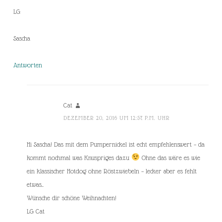
LG
Sascha
Antworten
Cat
DEZEMBER 20, 2016 UM 12:57 P.M. UHR
Hi Sascha! Das mit dem Pumpernickel ist echt empfehlenswert – da
kommt nochmal was Knuspriges dazu
Ohne das wäre es wie
ein klassischer Hotdog ohne Röstzwiebeln – lecker aber es fehlt
etwas..
Wünsche dir schöne Weihnachten!
LG Cat