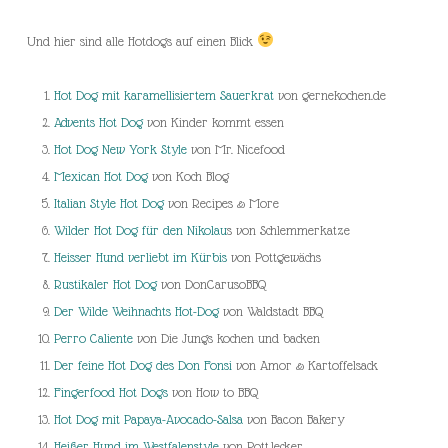
Und hier sind alle Hotdogs auf einen Blick
Hot Dog mit karamellisiertem Sauerkrat
von gernekochen.de
Advents Hot Dog
von Kinder kommt essen
Hot Dog New York Style
von Mr. Nicefood
Mexican Hot Dog
von Koch Blog
Italian Style Hot Dog
von Recipes & More
Wilder Hot Dog für den Nikolau
s von Schlemmerkatze
Heisser Hund verliebt im Kürbis
von Pottgewächs
Rustikaler Hot Dog
von DonCarusoBBQ
Der Wilde Weihnachts Hot-Dog
von Waldstadt BBQ
Perro Caliente
von Die Jungs kochen und backen
Der feine Hot Dog des Don Fonsi
von Amor & Kartoffelsack
Fingerfood Hot Dogs
von How to BBQ
Hot Dog mit Papaya-Avocado-Salsa
von Bacon Bakery
Heißer Hund im Westfalenstyle
von Pott.lecker