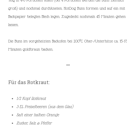
Teig in 4-6 Portionen teilen (bei 4 Portionen werden die Buns ziemlich
groß) und nochmal durchkneten. HotDog Buns formen und auf ein mit
Backpapier belegtes Blech legen. Zugedeckt nochmals 45 Minuten gehen
lassen.
Die Buns im vorgeheizten Backofen bei 200°C Ober-/Unterhitze ca. 15-17
Minuten goldbraun backen.
***
Für das Rotkraut:
1/2 Kopf Rotkraut
3 EL Preiselbeeren (aus dem Glas)
Saft einer halben Orange
Zucker, Salz & Pfeffer