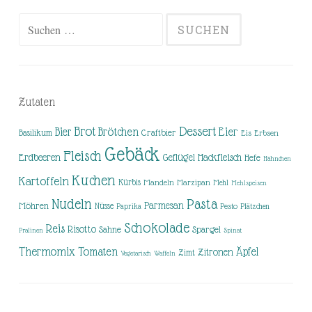
Suchen
nach:
Zutaten
Brot
Dessert
Brötchen
Eier
Bier
Basilikum
Craftbier
Eis
Erbsen
Gebäck
Fleisch
Erdbeeren
Hackfleisch
Geflügel
Hefe
Hähnchen
Kuchen
Kartoffeln
Kürbis
Mandeln
Marzipan
Mehl
Mehlspeisen
Nudeln
Pasta
Parmesan
Möhren
Nüsse
Pesto
Paprika
Plätzchen
Schokolade
Reis
Risotto
Sahne
Spargel
Pralinen
Spinat
Thermomix
Tomaten
Äpfel
Zitronen
Zimt
Vegetarisch
Waffeln