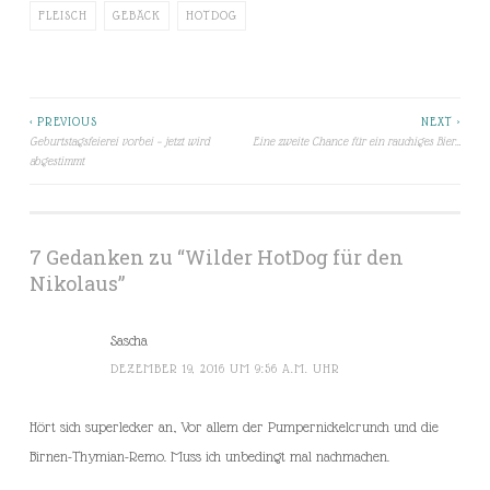
FLEISCH
GEBÄCK
HOTDOG
< PREVIOUS
NEXT >
Beitragsnavigation
Geburtstagsfeierei vorbei – jetzt wird
Eine zweite Chance für ein rauchiges Bier…
abgestimmt
7 Gedanken zu “
Wilder HotDog für den
Nikolaus
”
Sascha
DEZEMBER 19, 2016 UM 9:56 A.M. UHR
Hört sich superlecker an, Vor allem der Pumpernickelcrunch und die
Birnen-Thymian-Remo. Muss ich unbedingt mal nachmachen.