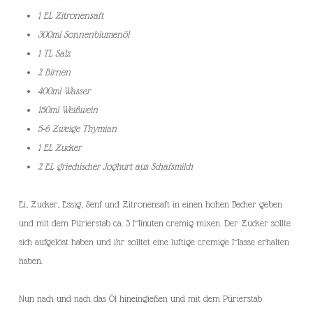
1 EL Zitronensaft
300ml Sonnenblumenöl
1 TL Salz
2 Birnen
400ml Wasser
150ml Weißwein
5-6 Zweige Thymian
1 EL Zucker
2 EL griechischer Joghurt aus Schafsmilch
Ei, Zucker, Essig, Senf und Zitronensaft in einen hohen Becher geben
und mit dem Pürierstab ca. 3 Minuten cremig mixen. Der Zucker sollte
sich aufgelöst haben und ihr solltet eine luftige cremige Masse erhalten
haben.
Nun nach und nach das Öl hineingießen und mit dem Pürierstab