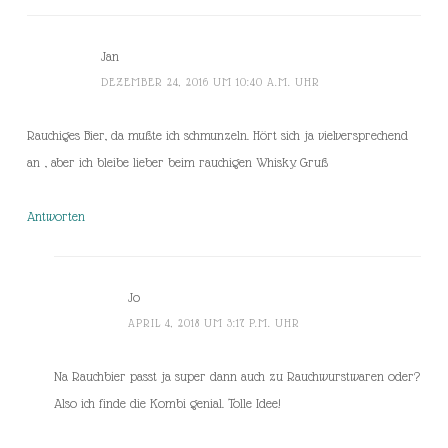
Jan
DEZEMBER 24, 2016 UM 10:40 A.M. UHR
Rauchiges Bier, da mußte ich schmunzeln. Hört sich ja vielversprechend
an , aber ich bleibe lieber beim rauchigen Whisky. Gruß
Antworten
Jo
APRIL 4, 2018 UM 3:17 P.M. UHR
Na Rauchbier passt ja super dann auch zu Rauchwurstwaren oder?
Also ich finde die Kombi genial. Tolle Idee!