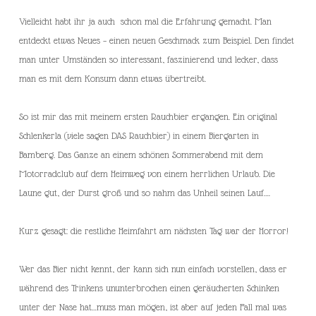
Vielleicht habt ihr ja auch schon mal die Erfahrung gemacht. Man
entdeckt etwas Neues – einen neuen Geschmack zum Beispiel. Den findet
man unter Umständen so interessant, faszinierend und lecker, dass
man es mit dem Konsum dann etwas übertreibt.
So ist mir das mit meinem ersten Rauchbier ergangen. Ein original
Schlenkerla (viele sagen DAS Rauchbier) in einem Biergarten in
Bamberg. Das Ganze an einem schönen Sommerabend mit dem
Motorradclub auf dem Heimweg von einem herrlichen Urlaub. Die
Laune gut, der Durst groß und so nahm das Unheil seinen Lauf….
Kurz gesagt: die restliche Heimfahrt am nächsten Tag war der Horror!
Wer das Bier nicht kennt, der kann sich nun einfach vorstellen, dass er
während des Trinkens ununterbrochen einen geräucherten Schinken
unter der Nase hat…muss man mögen, ist aber auf jeden Fall mal was