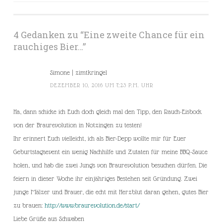
4 Gedanken zu “
Eine zweite Chance für ein
rauchiges Bier…
”
Simone | zimtkringel
DEZEMBER 10, 2016 UM 7:23 P.M. UHR
Ha, dann schicke ich Euch doch gleich mal den Tipp, den Rauch-Eisbock
von der Braurevolution in Notzingen zu testen!
Ihr erinnert Euch vielleicht, ich als Bier-Depp wollte mir für Euer
Geburtstagsevent ein wenig Nachhilfe und Zutaten für meine BBQ-Sauce
holen, und hab die zwei Jungs von Braurevolution besuchen dürfen. Die
feiern in dieser Woche ihr einjähriges Bestehen seit Gründung. Zwei
junge Mälzer und Brauer, die echt mit Herzblut daran gehen, gutes Bier
zu brauen:
http://www.braurevolution.de/start/
Liebe Grüße aus Schwaben