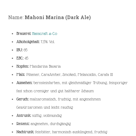
Name:
Mahoni Marina (Dark Ale)
Brauerei:
Hanscraft & Co
Alkoholgehalt:
7,5% Vol.
IBU:
65
EBC:
45
Hopfen:
Mandarina Bavaria
Malz
: Pilsener, CaraAmber, Smoked, Melanoidin, Carafa III
Aussehen:
bernsteinfarben, mit gleichmäßiger Trübung, feinporiger
fast schon cremiger und gut haltbarer Schaum
Geruch:
malzaromatisch, fruchtig, mit angenehmen
Gewürzaromen und leicht rauchig
Antrunk:
süffig, vollmundig
Rezenz:
angenehm, durchgängig
Nachtrunk:
feinbitter, harmonisch ausklingend, fruchtig