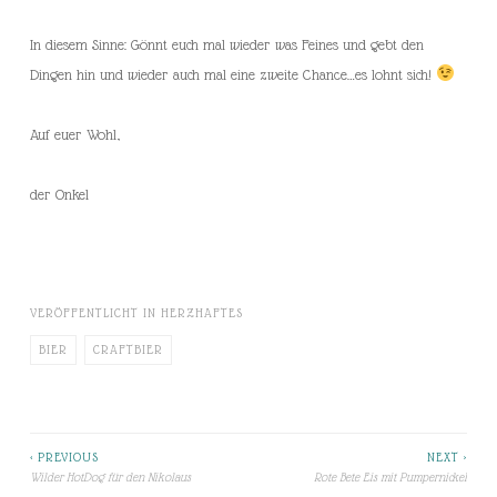
In diesem Sinne: Gönnt euch mal wieder was Feines und gebt den
Dingen hin und wieder auch mal eine zweite Chance…es lohnt sich!
Auf euer Wohl,
der Onkel
VERÖFFENTLICHT IN
HERZHAFTES
BIER
CRAFTBIER
< PREVIOUS
NEXT >
Beitragsnavigation
Wilder HotDog für den Nikolaus
Rote Bete Eis mit Pumpernickel