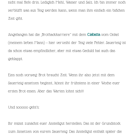
nicht mal Hefe drin. Lediglich Mehl, Wasser und Salz. Ich bin immer noch
verblüfft was aus Teig werden kann, wenn man ihm einfach ein bißchen
Zeit gibt.
Angefangen hat die „Brotbackkarriere“ mit dem
Ciabatta
vom Onkel
(meinem lieben Mann) – hier verzeiht der Teig viele Fehler. Sauerteig ist
da schon etwas empfindlicher, aber mit etwas Geduld hat auch das
geklappt.
Eins noch vorweg: Brot braucht Zeit. Wenn ihr also jetzt mit dem
Sauerteig ansetzen beginnt, könnt ihr frühstens in einer Woche euer
erstes Brot essen. Aber das Warten lohnt sich!!!
Und sooooo geht’s:
Ihr müsst zunächst euer Anstellgut herstellen. Das ist der Grundstock
zum Ansetzen von eurem Sauerteig. Das Anstellgut enthält später die