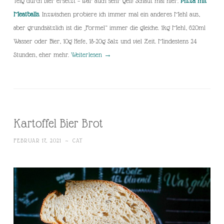
Teig durch Bier ersetzt – war auch sehr geil! Schaut mal hier:
Pizza mit
Meatballs
. Inzwischen probiere ich immer mal ein anderes Mehl aus,
aber grundsätzlich ist die „Formel“ immer die gleiche. 1kg Mehl, 620ml
Wasser oder Bier, 10g Hefe, 18-20g Salz und viel Zeit. Mindestens 24
Stunden, eher mehr.
Weiterlesen
→
Kartoffel Bier Brot
FEBRUAR 17, 2021
~
CAT