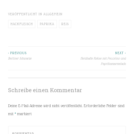
VERÖFFENTLICHT IN
ALLGEMEIN
HACKFLEISCH
PAPRIKA
REIS
< PREVIOUS
NEXT >
Beitragsnavigation
Berliner Schwarze
Herzhafte Kekse mit Pecorino und
Paprikamarmelade
Schreibe einen Kommentar
Deine E-Mail-Adresse wird nicht veröffentlicht.
Erforderliche Felder sind
mit
*
markiert
KOMMENTAR