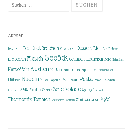
Suchen
nach:
Zutaten
Brot
Dessert
Brötchen
Eier
Bier
Basilikum
Craftbier
Eis
Erbsen
Gebäck
Fleisch
Erdbeeren
Hackfleisch
Geflügel
Hefe
Hähnchen
Kuchen
Kartoffeln
Kürbis
Mandeln
Marzipan
Mehl
Mehlspeisen
Nudeln
Pasta
Parmesan
Möhren
Nüsse
Pesto
Paprika
Plätzchen
Schokolade
Reis
Risotto
Sahne
Spargel
Pralinen
Spinat
Thermomix
Tomaten
Äpfel
Zitronen
Zimt
Vegetarisch
Waffeln