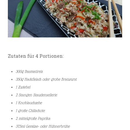
Zutaten für 4 Portionen:
300g Basmatireis
350g Hackfleisch oder grobe Bratwurst
1 Zwiebel
2 Stangen Staudensellerie
1 Knoblauchzehe
1 große Chilischote
2 mittelgroße Paprika
375ml Gemüse- oder Hühnerbrühe