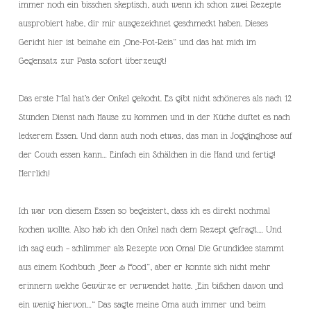
immer noch ein bisschen skeptisch, auch wenn ich schon zwei Rezepte
ausprobiert habe, dir mir ausgezeichnet geschmeckt haben. Dieses
Gericht hier ist beinahe ein „One-Pot-Reis“ und das hat mich im
Gegensatz zur Pasta sofort überzeugt!
Das erste Mal hat’s der Onkel gekocht. Es gibt nicht schöneres als nach 12
Stunden Dienst nach Hause zu kommen und in der Küche duftet es nach
leckerem Essen. Und dann auch noch etwas, das man in Jogginghose auf
der Couch essen kann… Einfach ein Schälchen in die Hand und fertig!
Herrlich!
Ich war von diesem Essen so begeistert, dass ich es direkt nochmal
kochen wollte. Also hab ich den Onkel nach dem Rezept gefragt…. Und
ich sag euch – schlimmer als Rezepte von Oma! Die Grundidee stammt
aus einem Kochbuch „Beer & Food“, aber er konnte sich nicht mehr
erinnern welche Gewürze er verwendet hatte. „Ein bißchen davon und
ein wenig hiervon…“ Das sagte meine Oma auch immer und beim