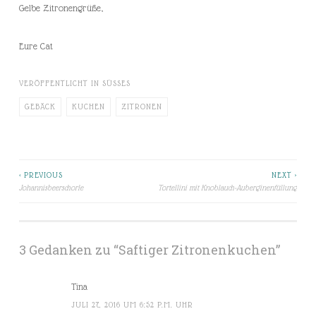
Gelbe Zitronengrüße,
Eure Cat
VERÖFFENTLICHT IN
SÜSSES
GEBÄCK
KUCHEN
ZITRONEN
< PREVIOUS
NEXT >
Beitragsnavigation
Johannisbeerschorle
Tortellini mit Knoblauch-Auberginenfüllung
3 Gedanken zu “
Saftiger Zitronenkuchen
”
Tina
JULI 27, 2016 UM 6:52 P.M. UHR