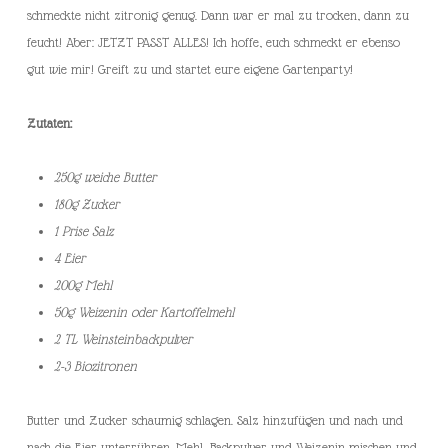
schmeckte nicht zitronig genug. Dann war er mal zu trocken, dann zu
feucht! Aber: JETZT PASST ALLES! Ich hoffe, euch schmeckt er ebenso
gut wie mir! Greift zu und startet eure eigene Gartenparty!
Zutaten:
250g weiche Butter
180g Zucker
1 Prise Salz
4 Eier
200g Mehl
50g Weizenin oder Kartoffelmehl
2 TL Weinsteinbackpulver
2-3 Biozitronen
Butter und Zucker schaumig schlagen. Salz hinzufügen und nach und
nach die Eier unterrühren. Mehl, Backpulver und Weizenin mischen und