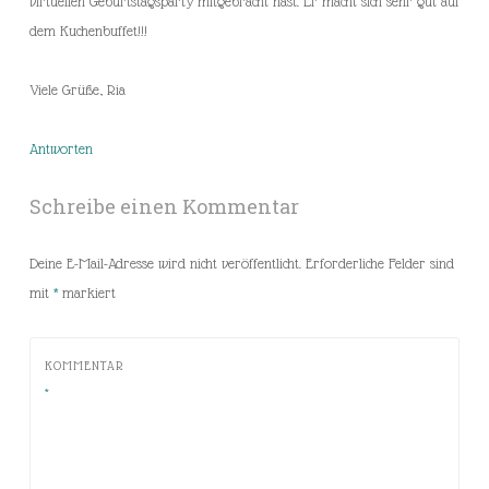
virtuellen Geburtstagsparty mitgebracht hast. Er macht sich sehr gut auf
dem Kuchenbuffet!!!
Viele Grüße, Ria
Antworten
Schreibe einen Kommentar
Deine E-Mail-Adresse wird nicht veröffentlicht.
Erforderliche Felder sind
mit
*
markiert
KOMMENTAR
*