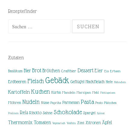
Rezeptefinder
Suchen
nach:
Zutaten
Brot
Dessert
Brötchen
Eier
Bier
Basilikum
Craftbier
Eis
Erbsen
Gebäck
Fleisch
Erdbeeren
Hackfleisch
Geflügel
Hefe
Hähnchen
Kuchen
Kartoffeln
Kürbis
Mandeln
Marzipan
Mehl
Mehlspeisen
Nudeln
Pasta
Parmesan
Möhren
Nüsse
Pesto
Paprika
Plätzchen
Schokolade
Reis
Risotto
Sahne
Spargel
Pralinen
Spinat
Thermomix
Tomaten
Äpfel
Zitronen
Zimt
Vegetarisch
Waffeln