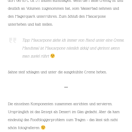
dort bei 65°C ca. 3 Minuten aufschlagen. Wenn die Masse cremig ist und
deutlich an Volumen zugenommen hat, vom Wasserbad nehmen und
den Magerquark unterrühren. Zum Schluß den Mascarpone
unterheben und kalt stellen.
Tipp: Mascarpone ziehe ich immer von Hand unter eine Creme.
Manchmal ist Mascarpone nämlich zickig und gerinnt wenn
man zuviel rührt
Sahne steif schlagen und unter die ausgekühlte Creme heben.
***
Die einzelnen Komponenten zusammen anrichten und servieren.
Ursprünglich ist das Rezept als Dessert im Glas gedacht. Aber da kam
eindeutig das Foodbloggerproblem zum Tragen – das lässt sich nicht
schön fotografieren