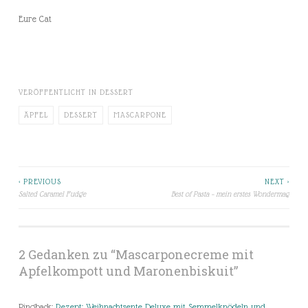
Eure Cat
VERÖFFENTLICHT IN
DESSERT
ÄPFEL
DESSERT
MASCARPONE
< PREVIOUS
NEXT >
Beitragsnavigation
Salted Caramel Fudge
Best of Pasta – mein erstes Wondermag
2 Gedanken zu “
Mascarponecreme mit
Apfelkompott und Maronenbiskuit
”
Pingback:
Rezept: Weihnachtsente Deluxe mit Semmelknödeln und