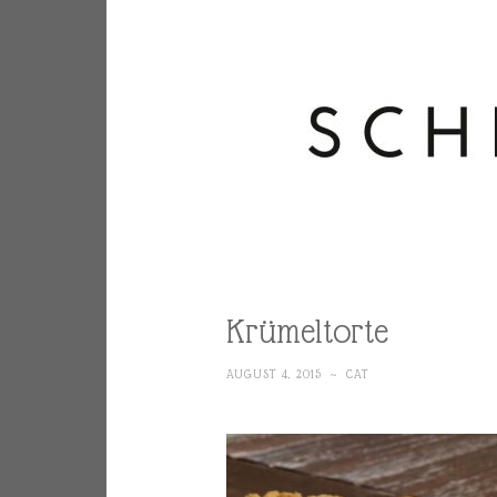
Krümeltorte
AUGUST 4, 2015
~
CAT