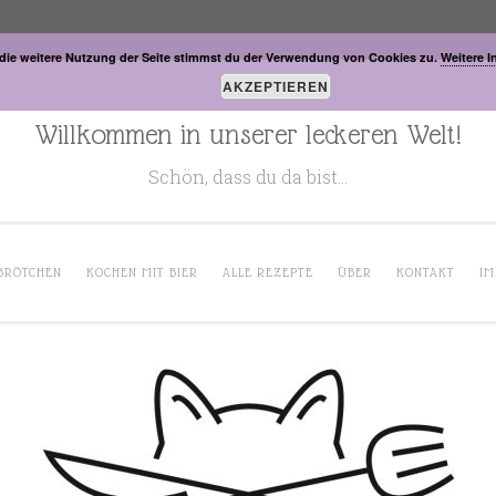
die weitere Nutzung der Seite stimmst du der Verwendung von Cookies zu.
Weitere I
AKZEPTIEREN
Willkommen in unserer leckeren Welt!
Schön, dass du da bist…
BRÖTCHEN
KOCHEN MIT BIER
ALLE REZEPTE
ÜBER
KONTAKT
IM