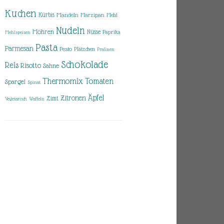
Kuchen
Kürbis
Mandeln
Marzipan
Mehl
Nudeln
Möhren
Nüsse
Paprika
Mehlspeisen
Pasta
Parmesan
Pesto
Plätzchen
Pralinen
Schokolade
Reis
Risotto
Sahne
Thermomix
Tomaten
Spargel
Spinat
Äpfel
Zitronen
Zimt
Vegetarisch
Waffeln