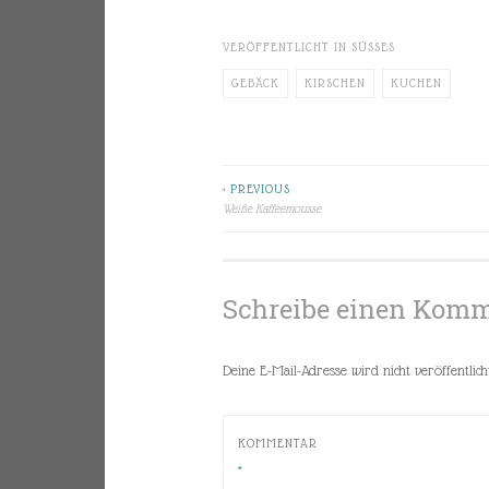
VERÖFFENTLICHT IN
SÜSSES
GEBÄCK
KIRSCHEN
KUCHEN
< PREVIOUS
Beitragsnavigation
Weiße Kaffeemousse
Schreibe einen Kom
Deine E-Mail-Adresse wird nicht veröffentlicht
KOMMENTAR
*