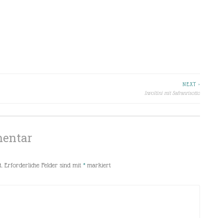
NEXT >
Involtini mit Safranrisotto
mentar
.
Erforderliche Felder sind mit
*
markiert