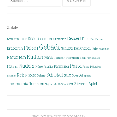
nach:
Zutaten
Brot
Dessert
Brötchen
Eier
Bier
Basilikum
Craftbier
Eis
Erbsen
Gebäck
Fleisch
Erdbeeren
Hackfleisch
Geflügel
Hefe
Hähnchen
Kuchen
Kartoffeln
Kürbis
Mandeln
Marzipan
Mehl
Mehlspeisen
Nudeln
Pasta
Parmesan
Möhren
Nüsse
Pesto
Paprika
Plätzchen
Schokolade
Reis
Risotto
Sahne
Spargel
Pralinen
Spinat
Thermomix
Tomaten
Äpfel
Zitronen
Zimt
Vegetarisch
Waffeln
PROUDLY POWERED BY WORDPRESS