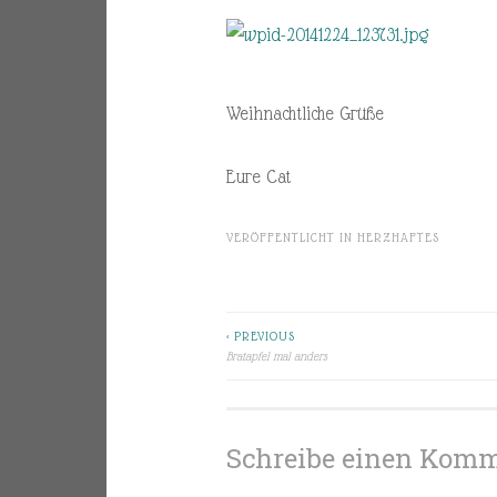
Weihnachtliche Grüße
Eure Cat
VERÖFFENTLICHT IN
HERZHAFTES
< PREVIOUS
Beitragsnavigation
Bratapfel mal anders
Schreibe einen Kom