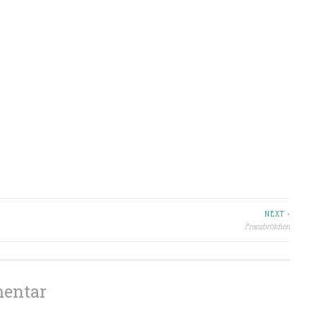
NEXT >
Franzbrötchen
mentar