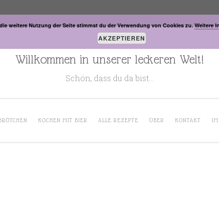
die weitere Nutzung der Seite stimmst du der Verwendung von Cookies zu.
Weitere I
AKZEPTIEREN
Willkommen in unserer leckeren Welt!
Schön, dass du da bist…
BRÖTCHEN
KOCHEN MIT BIER
ALLE REZEPTE
ÜBER
KONTAKT
IM