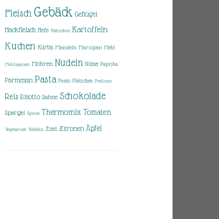
Gebäck
Fleisch
Geflügel
Kartoffeln
Hackfleisch
Hefe
Hähnchen
Kuchen
Kürbis
Mandeln
Marzipan
Mehl
Nudeln
Möhren
Nüsse
Paprika
Mehlspeisen
Pasta
Parmesan
Pesto
Plätzchen
Pralinen
Schokolade
Reis
Risotto
Sahne
Thermomix
Tomaten
Spargel
Spinat
Äpfel
Zitronen
Zimt
Vegetarisch
Waffeln