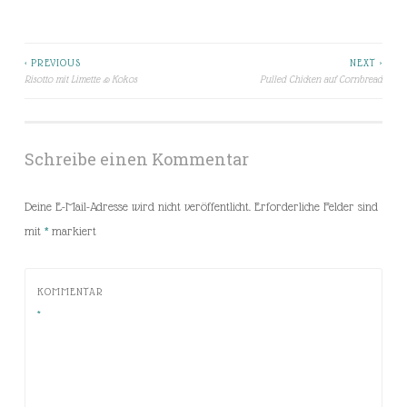
< PREVIOUS
NEXT >
Beitragsnavigation
Risotto mit Limette & Kokos
Pulled Chicken auf Cornbread
Schreibe einen Kommentar
Deine E-Mail-Adresse wird nicht veröffentlicht.
Erforderliche Felder sind
mit
*
markiert
KOMMENTAR
*