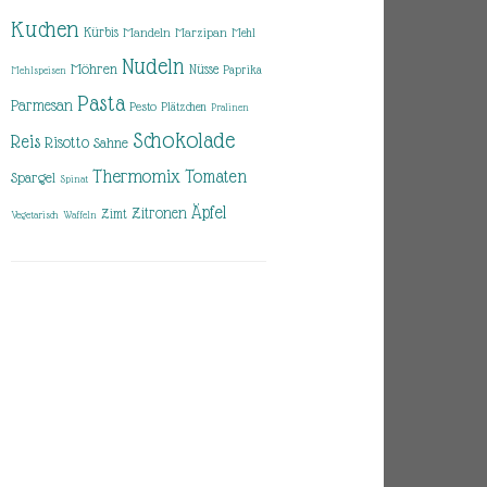
Kuchen
Kürbis
Mandeln
Marzipan
Mehl
Nudeln
Möhren
Nüsse
Paprika
Mehlspeisen
Pasta
Parmesan
Pesto
Plätzchen
Pralinen
Schokolade
Reis
Risotto
Sahne
Thermomix
Tomaten
Spargel
Spinat
Äpfel
Zitronen
Zimt
Vegetarisch
Waffeln