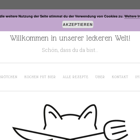
die weitere Nutzung der Seite stimmst du der Verwendung von Cookies zu.
Weitere I
AKZEPTIEREN
Willkommen in unserer leckeren Welt!
Schön, dass du da bist…
BRÖTCHEN
KOCHEN MIT BIER
ALLE REZEPTE
ÜBER
KONTAKT
IM