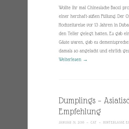
Wollte ihr mal Chinesische Baozi pr
einer herzhaft-süßen Füllung. Der O
Hochzeitsreise vor 13 Jahren in Dub
den Teller gelegt hatten. Es gab ein
Gäste waren, gab es dementsprechend
damals so angelacht und ehrlich ges
Weiterlesen
→
Dumplings – Asiatis
Empfehlung
JANUAR 31, 2016
~
CAT
~
HINTERLASSE 