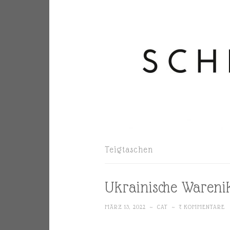
Teigtaschen
Ukrainische Wareni
MÄRZ 13, 2022
~
CAT
~
7 KOMMENTARE