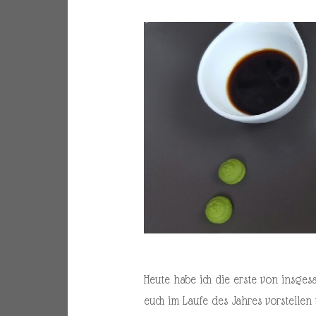
Heute habe ich die erste von insges
euch im Laufe des Jahres vorstellen 