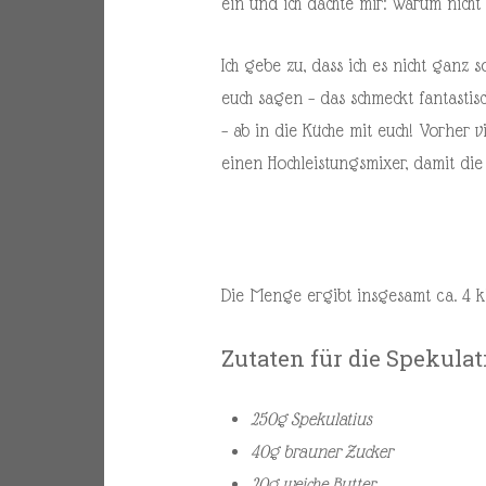
ein und ich dachte mir: Warum nicht 
Ich gebe zu, dass ich es nicht ganz
euch sagen – das schmeckt fantastis
– ab in die Küche mit euch! Vorher vi
einen Hochleistungsmixer, damit d
Die Menge ergibt insgesamt ca. 4 k
Zutaten für die Spekula
250g Spekulatius
40g brauner Zucker
20g weiche Butter