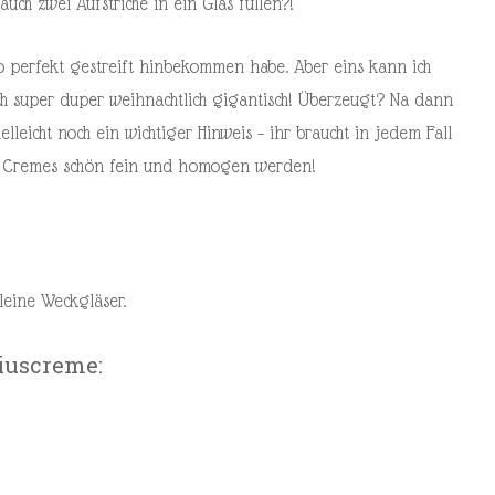
auch zwei Aufstriche in ein Glas füllen?!
 so perfekt gestreift hinbekommen habe. Aber eins kann ich
ch super duper weihnachtlich gigantisch! Überzeugt? Na dann
elleicht noch ein wichtiger Hinweis – ihr braucht in jedem Fall
ie Cremes schön fein und homogen werden!
leine Weckgläser.
tiuscreme: