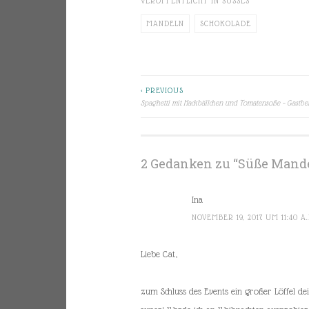
VERÖFFENTLICHT IN
SÜSSES
MANDELN
SCHOKOLADE
< PREVIOUS
Beitragsnavigation
Spaghetti mit Hackbällchen und Tomatensoße – Gastbei
2 Gedanken zu “
Süße Mande
Ina
NOVEMBER 19, 2017 UM 11:40 A
Liebe Cat,
zum Schluss des Events ein großer Löffel de