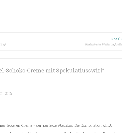
NEXT >
trag
Glutenfreies Pfefferbaguette
l-Schoko-Creme mit Spekulatiusswirl
”
.M. UHR
iner leckeren Creme – der perfekte Abschluss. Die Kombination klingt