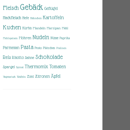
Gebäck
Fleisch
Geflügel
Kartoffeln
Hackfleisch
Hefe
Hähnchen
Kuchen
Kürbis
Mandeln
Marzipan
Mehl
Nudeln
Möhren
Nüsse
Paprika
Mehlspeisen
Pasta
Parmesan
Pesto
Plätzchen
Pralinen
Schokolade
Reis
Risotto
Sahne
Thermomix
Tomaten
Spargel
Spinat
Äpfel
Zitronen
Zimt
Vegetarisch
Waffeln