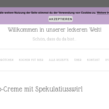
die weitere Nutzung der Seite stimmst du der Verwendung von Cookies zu.
Weitere I
AKZEPTIEREN
Willkommen in unserer leckeren Welt!
Schön, dass du da bist…
BRÖTCHEN
KOCHEN MIT BIER
ALLE REZEPTE
ÜBER
KONTAKT
IM
-Creme mit Spekulatiusswirl