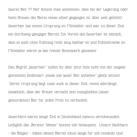
Saures Bier ?? Hier könnte man annehmen, dass bei der Lagerung oder
beim Brauen des Bieres etwas schief gegangen ist. Aber weit gefehlt!!
Sauerbier hat seinen Ursprung im Mittelalter und war zu dieser Zeit
ein durchweg gängiger Bierstil. Ein Vorteil des Sauerbier ist nämlich,
dass es auch ohne Kühlung recht lang haltbar ist und Kühlschränke im
Mittelalter wären ja das reinste Hexenwerk gewesen!
Den Begriff „Sauerbier“ solltet ihr aber jetzt bitte nicht mit der negativ
gemeinten Redensart „etwas wie sauer Bier anbieten“ gleich setzen!
Deren Ursprung liegt zwar auch in dieser Zeit, meint allerdings
tatsächlich, dass der Brauer versucht sein missglücktes (sauer
gewordenes) Bier für jeden Preis zu verkaufen.
Sauerbiere waren lange Zeit in Deutschland nahezu verschwunden.
Lediglich das „Berliner Weisse“ konnte sich behaupten. Unsere Nachbarn
– die Belgier – haben diesen Bierstil schon lange für sich entdeckt und