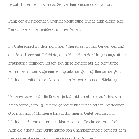
bewahrt. Hier nennt sich das Ganze dann Geuze oder Lambic.
Dank der aufsteigenden Craftbier-Bewegung wurde auch dieser alte
Bierstil wieder neu entdeckt und verfeinert.
Im Unterschied zu den „normalen“ Bieren setzt man bei der Gärung
der Sauerbiere auf Hefebiotope, welche sich in der Umgebungsluft der
Brauhäuser befinden. Setzen sich diese Biotope auf die Bierwürze,
kommt es zu der sogenannten Spontanvergärung. Hierbei vergärt
Milchsäure mit einer außerordentlich konservierenden Wirkung.
Heute verlassen sich die Brauer jedoch nicht mehr darauf, dass sich
Hefebiotope „zufällig“ auf die gekochte Bierwürze setzen! Stattdessen
gibt man noch Milchsäure hinzu, d.h. man arbeitet bewusst mit
Milchsäure-Stämmen um den klaren sauren Geschmack zu erhalten.
Auch die zusätzliche Verwendung von Champagnerhefe versetzt dem
Bier nochmal einen Kick in die gewünschte Richtung!