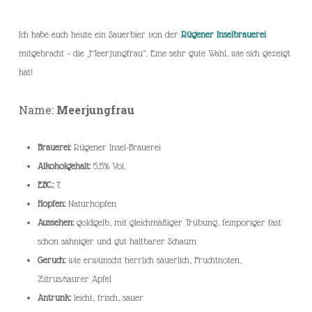
Ich habe euch heute ein Sauerbier von der
Rügener Inselbrauerei
mitgebracht – die „Meerjungfrau“. Eine sehr gute Wahl, wie sich gezeigt
hat!
Name:
Meerjungfrau
Brauerei:
Rügener Insel-Brauerei
Alkoholgehalt:
5,5% Vol.
EBC:
7
Hopfen:
Naturhopfen
Aussehen:
goldgelb, mit gleichmäßiger Trübung, feinporiger fast
schon sahniger und gut haltbarer Schaum
Geruch:
wie erwünscht herrlich säuerlich, Fruchtnoten,
Zitrus/saurer Apfel
Antrunk:
leicht, frisch, sauer