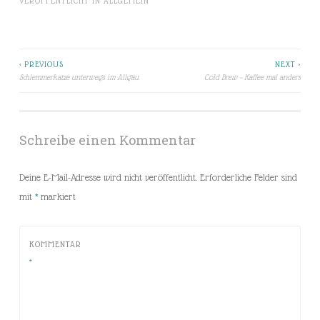
VERÖFFENTLICHT IN
ALLGEMEIN
< PREVIOUS
NEXT >
Beitragsnavigation
Schlemmerkatze unterwegs im Allgäu
Cold Brew – Kaffee mal anders
Schreibe einen Kommentar
Deine E-Mail-Adresse wird nicht veröffentlicht.
Erforderliche Felder sind
mit
*
markiert
KOMMENTAR
*