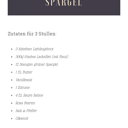
Zutaten für 3 Stullen:
3 Scheiben Lieblingsbrot
300g frisches Lachsfilet (mit Haut)
12 Stangen grüner Spargel
1 EL Butter
Vanillesalz
1 Zitrone
4 EL Saure Sahne
Rosa Beeren
Salz & Pfeffer
Olivenöl