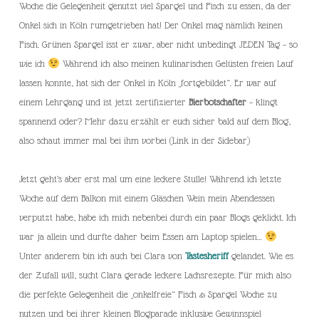
Woche die Gelegenheit genutzt viel Spargel und Fisch zu essen, da der
Onkel sich in Köln rumgetrieben hat! Der Onkel mag nämlich keinen
Fisch. Grünen Spargel isst er zwar, aber nicht unbedingt JEDEN Tag – so
wie ich
Während ich also meinen kulinarischen Gelüsten freien Lauf
lassen konnte, hat sich der Onkel in Köln „fortgebildet“. Er war auf
einem Lehrgang und ist jetzt zertifizierter
Bierbotschafter
– klingt
spannend oder? Mehr dazu erzählt er euch sicher bald auf dem Blog,
also schaut immer mal bei ihm vorbei (Link in der Sidebar)
Jetzt geht’s aber erst mal um eine leckere Stulle! Während ich letzte
Woche auf dem Balkon mit einem Gläschen Wein mein Abendessen
verputzt habe, habe ich mich nebenbei durch ein paar Blogs geklickt. Ich
war ja allein und durfte daher beim Essen am Laptop spielen…
Unter anderem bin ich auch bei Clara von
Tastesheriff
gelandet. Wie es
der Zufall will, sucht Clara gerade leckere Lachsrezepte. Für mich also
die perfekte Gelegenheit die „onkelfreie“ Fisch & Spargel Woche zu
nutzen und bei ihrer kleinen Blogparade inklusive Gewinnspiel