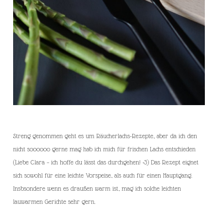
Streng genommen geht es um Räucherlachs-Rezepte, aber da ich den
nicht soooooo gerne mag hab ich mich für frischen Lachs entschieden
(Liebe Clara – ich hoffe du lässt das durchgehen! <3) Das Rezept eignet
sich sowohl für eine leichte Vorspeise, als auch für einen Hauptgang.
Insbsondere wenn es draußen warm ist, mag ich solche leichten
lauwarmen Gerichte sehr gern.