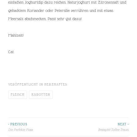
einfachen Joghurtdip dazu reichen. Naturjoghurt mit Zitronensaft und
gehacktem Koriander oder Petersilie verrühren und mit etwas
Meersalz abschmecken. Passt sehr gut dazu!
Mahlzeit!
Cat
VERÖFFENTLICHT IN
HERZHAFTES
FLEISCH
KAROTTEN
< PREVIOUS
NEXT >
Beitragsnavigation
Die Perfekte Pizza
Bratapfel-Toffee-Traum