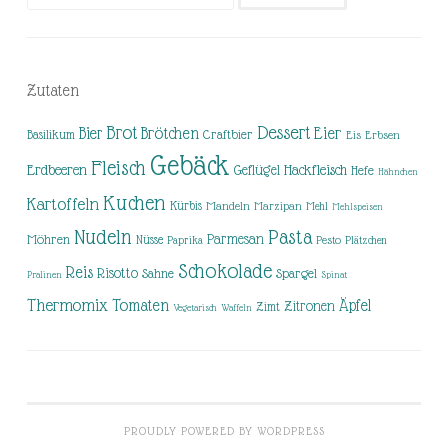
nach:
Zutaten
Brot
Dessert
Brötchen
Eier
Bier
Basilikum
Craftbier
Eis
Erbsen
Gebäck
Fleisch
Erdbeeren
Hackfleisch
Geflügel
Hefe
Hähnchen
Kuchen
Kartoffeln
Kürbis
Mandeln
Marzipan
Mehl
Mehlspeisen
Nudeln
Pasta
Parmesan
Möhren
Nüsse
Pesto
Paprika
Plätzchen
Schokolade
Reis
Risotto
Sahne
Spargel
Pralinen
Spinat
Thermomix
Tomaten
Äpfel
Zitronen
Zimt
Vegetarisch
Waffeln
PROUDLY POWERED BY WORDPRESS