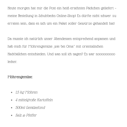
Heute morgen hat mir die Post ein heiß ersehntes Päckchen geliefert –
meine Bestellung in Schuhbecks Online-Shop! Es dürfte nicht schwer zu
erraten sein, dass es sich um ein Paket voller Gewürze gehandelt hat!
Da musste ich natürlich unser Abendessen entsprechend anpassen und
hab mich für Möhrengemüse „wie bei Oma“ mit orientalischen
Hackbällchen entschieden. Und was soll ich sagen? Es war sooooooooo
lecker.
Möhrengemüse:
1,5 kg Möhren
4 mittelgroße Kartoffeln
500ml Gemüsefond
Salz & Pfeffer