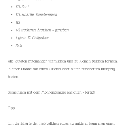
1TL Senf
1TL scharfes Tomatenmark
1Ei
1/2 trockenes Brötchen – gerieben
1 gestr. TL Chilipulver
Salz
Alle Zutaten miteinander vermischen und zu kleinen Bällchen formen.
In einer Pfanne mit etwas Olivenöl oder Butter rundherum knusprig
braten.
Gemeinsam mit dem Möhrengemüse anrichten – fertig!
Tipp:
Um die Schärfe der Hackbällchen etwas zu mildern, kann man einen