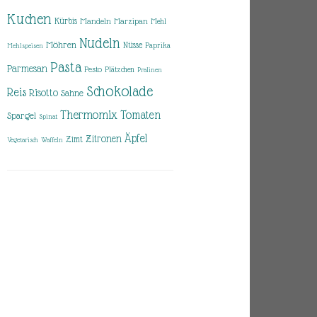
Kuchen
Kürbis
Mandeln
Marzipan
Mehl
Nudeln
Möhren
Nüsse
Paprika
Mehlspeisen
Pasta
Parmesan
Pesto
Plätzchen
Pralinen
Schokolade
Reis
Risotto
Sahne
Thermomix
Tomaten
Spargel
Spinat
Äpfel
Zitronen
Zimt
Vegetarisch
Waffeln