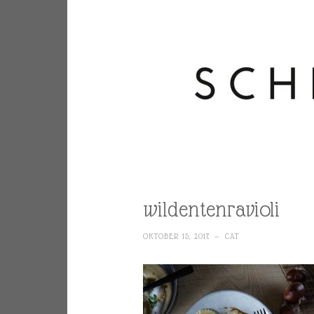
wildentenravioli
OKTOBER 15, 2017
~
CAT