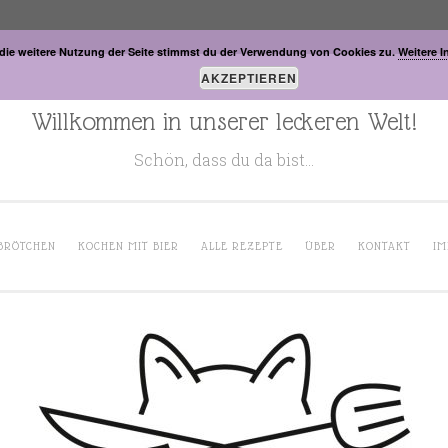
die weitere Nutzung der Seite stimmst du der Verwendung von Cookies zu.
Weitere I
AKZEPTIEREN
Willkommen in unserer leckeren Welt!
Schön, dass du da bist…
BRÖTCHEN
KOCHEN MIT BIER
ALLE REZEPTE
ÜBER
KONTAKT
IM