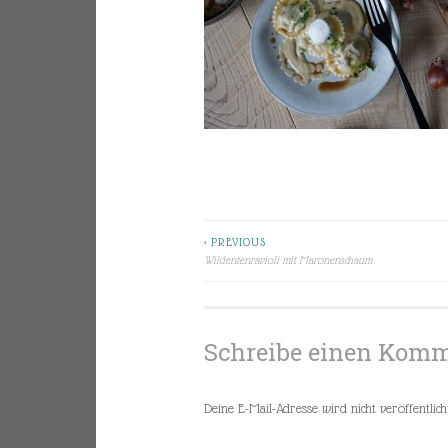
< PREVIOUS
Beitragsnavigation
Wildentenravioli mit Maronenschaum
Schreibe einen Kom
Deine E-Mail-Adresse wird nicht veröffentlicht