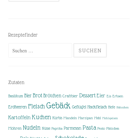
Rezeptefinder
Suchen
nach:
Zutaten
Brot
Dessert
Brötchen
Eier
Bier
Basilikum
Craftbier
Eis
Erbsen
Gebäck
Fleisch
Erdbeeren
Hackfleisch
Geflügel
Hefe
Hähnchen
Kuchen
Kartoffeln
Kürbis
Mandeln
Marzipan
Mehl
Mehlspeisen
Nudeln
Pasta
Parmesan
Möhren
Nüsse
Pesto
Paprika
Plätzchen