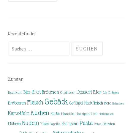
Rezeptefinder
Suchen
nach:
Zutaten
Brot
Dessert
Brötchen
Eier
Bier
Basilikum
Craftbier
Eis
Erbsen
Gebäck
Fleisch
Erdbeeren
Hackfleisch
Geflügel
Hefe
Hähnchen
Kuchen
Kartoffeln
Kürbis
Mandeln
Marzipan
Mehl
Mehlspeisen
Nudeln
Pasta
Parmesan
Möhren
Nüsse
Pesto
Paprika
Plätzchen