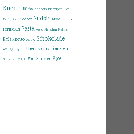
Kuchen
Kürbis
Mandeln
Marzipan
Mehl
Nudeln
Möhren
Nüsse
Paprika
Mehlspeisen
Pasta
Parmesan
Pesto
Plätzchen
Pralinen
Schokolade
Reis
Risotto
Sahne
Thermomix
Tomaten
Spargel
Spinat
Äpfel
Zitronen
Zimt
Vegetarisch
Waffeln