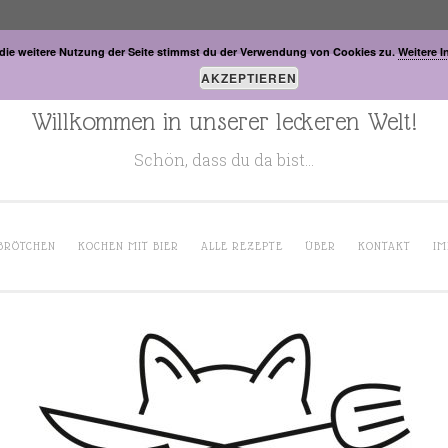
die weitere Nutzung der Seite stimmst du der Verwendung von Cookies zu.
Weitere I
AKZEPTIEREN
Willkommen in unserer leckeren Welt!
Schön, dass du da bist…
BRÖTCHEN
KOCHEN MIT BIER
ALLE REZEPTE
ÜBER
KONTAKT
IM