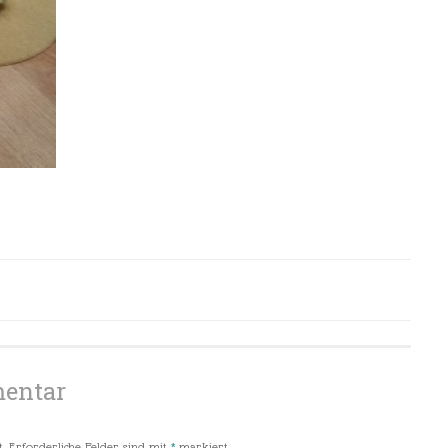
mentar
.
Erforderliche Felder sind mit
*
markiert