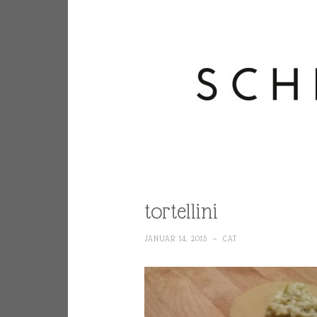
tortellini
JANUAR 14, 2015
~
CAT