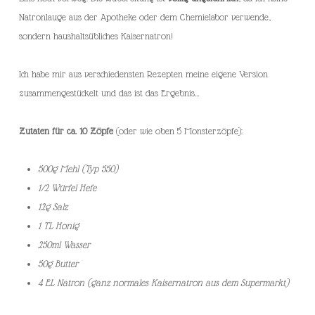
Natronlauge aus der Apotheke oder dem Chemielabor verwende,
sondern haushaltsübliches Kaisernatron!
Ich habe mir aus verschiedensten Rezepten meine eigene Version
zusammengestückelt und das ist das Ergebnis…
Zutaten für ca. 10 Zöpfe
(oder wie oben 5 Monsterzöpfe):
500g Mehl (Typ 550)
1/2 Würfel Hefe
12g Salz
1 TL Honig
250ml Wasser
50g Butter
4 EL Natron
(ganz normales Kaisernatron aus dem Supermarkt)