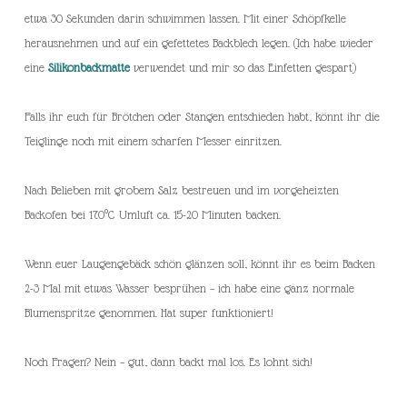
etwa 30 Sekunden darin schwimmen lassen. Mit einer Schöpfkelle
herausnehmen und auf ein gefettetes Backblech legen. (Ich habe wieder
eine
Silikonbackmatte
verwendet und mir so das Einfetten gespart)
Falls ihr euch für Brötchen oder Stangen entschieden habt, könnt ihr die
Teiglinge noch mit einem scharfen Messer einritzen.
Nach Belieben mit grobem Salz bestreuen und im vorgeheizten
Backofen bei 170°C Umluft ca. 15-20 Minuten backen.
Wenn euer Laugengebäck schön glänzen soll, könnt ihr es beim Backen
2-3 Mal mit etwas Wasser besprühen – ich habe eine ganz normale
Blumenspritze genommen. Hat super funktioniert!
Noch Fragen? Nein – gut, dann backt mal los. Es lohnt sich!