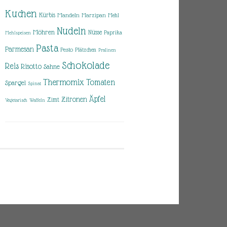
Kuchen
Kürbis
Mandeln
Marzipan
Mehl
Nudeln
Möhren
Nüsse
Paprika
Mehlspeisen
Pasta
Parmesan
Pesto
Plätzchen
Pralinen
Schokolade
Reis
Risotto
Sahne
Thermomix
Tomaten
Spargel
Spinat
Äpfel
Zitronen
Zimt
Vegetarisch
Waffeln