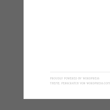
PROUDLY POWERED BY WORDPRESS
THEME: PENSCRATCH VON
WORDPRESS.COM