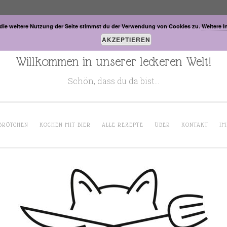
die weitere Nutzung der Seite stimmst du der Verwendung von Cookies zu.
Weitere I
AKZEPTIEREN
Willkommen in unserer leckeren Welt!
Schön, dass du da bist…
BRÖTCHEN
KOCHEN MIT BIER
ALLE REZEPTE
ÜBER
KONTAKT
IM