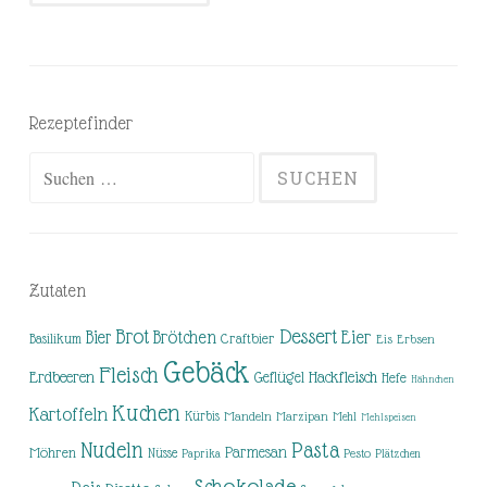
Rezeptefinder
Suchen
nach:
Zutaten
Brot
Dessert
Brötchen
Eier
Bier
Basilikum
Craftbier
Eis
Erbsen
Gebäck
Fleisch
Erdbeeren
Hackfleisch
Geflügel
Hefe
Hähnchen
Kuchen
Kartoffeln
Kürbis
Mandeln
Marzipan
Mehl
Mehlspeisen
Nudeln
Pasta
Parmesan
Möhren
Nüsse
Pesto
Paprika
Plätzchen