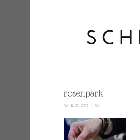
rosenpark
APRIL 22, 2018
~
CAT