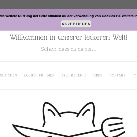
die weitere Nutzung der Seite stimmst du der Verwendung von Cookies zu.
Weitere I
AKZEPTIEREN
Willkommen in unserer leckeren Welt!
Schön, dass du da bist…
BRÖTCHEN
KOCHEN MIT BIER
ALLE REZEPTE
ÜBER
KONTAKT
IM