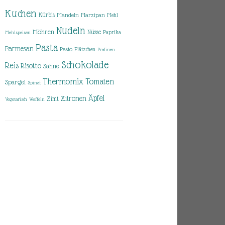
Kuchen
Kürbis
Mandeln
Marzipan
Mehl
Nudeln
Möhren
Nüsse
Paprika
Mehlspeisen
Pasta
Parmesan
Pesto
Plätzchen
Pralinen
Schokolade
Reis
Risotto
Sahne
Thermomix
Tomaten
Spargel
Spinat
Äpfel
Zitronen
Zimt
Vegetarisch
Waffeln