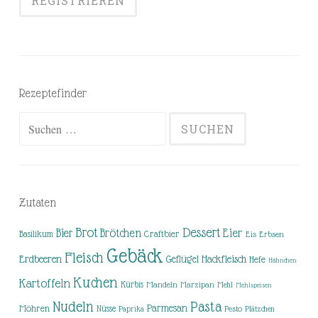
Rezeptefinder
Suchen
nach:
Zutaten
Brot
Dessert
Brötchen
Eier
Bier
Basilikum
Craftbier
Eis
Erbsen
Gebäck
Fleisch
Erdbeeren
Hackfleisch
Geflügel
Hefe
Hähnchen
Kuchen
Kartoffeln
Kürbis
Mandeln
Marzipan
Mehl
Mehlspeisen
Nudeln
Pasta
Parmesan
Möhren
Nüsse
Pesto
Paprika
Plätzchen