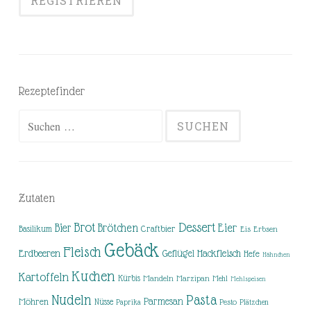
Rezeptefinder
Suchen
nach:
Zutaten
Brot
Dessert
Brötchen
Eier
Bier
Basilikum
Craftbier
Eis
Erbsen
Gebäck
Fleisch
Erdbeeren
Hackfleisch
Geflügel
Hefe
Hähnchen
Kuchen
Kartoffeln
Kürbis
Mandeln
Marzipan
Mehl
Mehlspeisen
Nudeln
Pasta
Parmesan
Möhren
Nüsse
Pesto
Paprika
Plätzchen