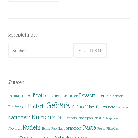
Rezeptefinder
Suchen
nach:
Zutaten
Brot
Dessert
Brötchen
Eier
Bier
Basilikum
Craftbier
Eis
Erbsen
Gebäck
Fleisch
Erdbeeren
Hackfleisch
Geflügel
Hefe
Hähnchen
Kuchen
Kartoffeln
Kürbis
Mandeln
Marzipan
Mehl
Mehlspeisen
Nudeln
Pasta
Parmesan
Möhren
Nüsse
Pesto
Paprika
Plätzchen