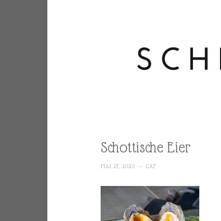
Schottische Eier
MAI 27, 2020
~
CAT