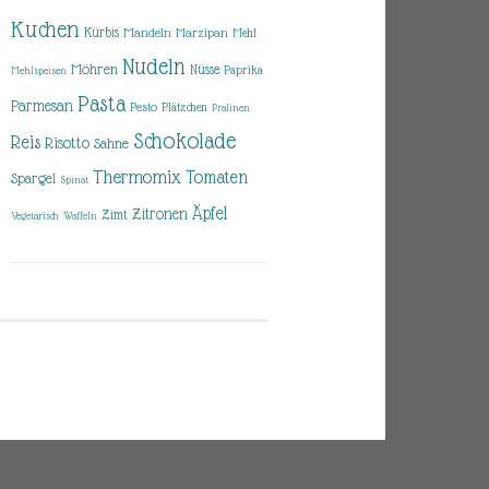
Kuchen
Kürbis
Mandeln
Marzipan
Mehl
Nudeln
Möhren
Nüsse
Paprika
Mehlspeisen
Pasta
Parmesan
Pesto
Plätzchen
Pralinen
Schokolade
Reis
Risotto
Sahne
Thermomix
Tomaten
Spargel
Spinat
Äpfel
Zitronen
Zimt
Vegetarisch
Waffeln