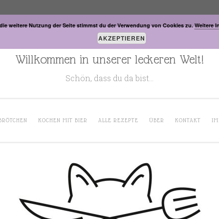
die weitere Nutzung der Seite stimmst du der Verwendung von Cookies zu.
Weitere I
AKZEPTIEREN
Willkommen in unserer leckeren Welt!
Schön, dass du da bist…
BRÖTCHEN
KOCHEN MIT BIER
ALLE REZEPTE
ÜBER
KONTAKT
IM