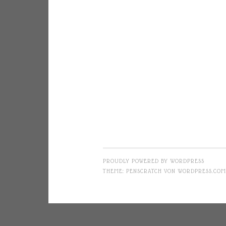
PROUDLY POWERED BY WORDPRESS
THEME: PENSCRATCH VON
WORDPRESS.COM