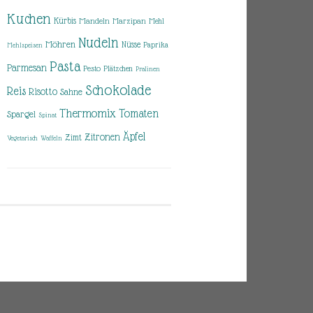
Kuchen
Kürbis
Mandeln
Marzipan
Mehl
Nudeln
Möhren
Nüsse
Paprika
Mehlspeisen
Pasta
Parmesan
Pesto
Plätzchen
Pralinen
Schokolade
Reis
Risotto
Sahne
Thermomix
Tomaten
Spargel
Spinat
Äpfel
Zitronen
Zimt
Vegetarisch
Waffeln