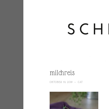
milchreis
OKTOBER 19, 2018
~
CAT