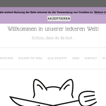
die weitere Nutzung der Seite stimmst du der Verwendung von Cookies zu.
Weitere I
AKZEPTIEREN
Willkommen in unserer leckeren Welt!
Schön, dass du da bist…
BRÖTCHEN
KOCHEN MIT BIER
ALLE REZEPTE
ÜBER
KONTAKT
IM