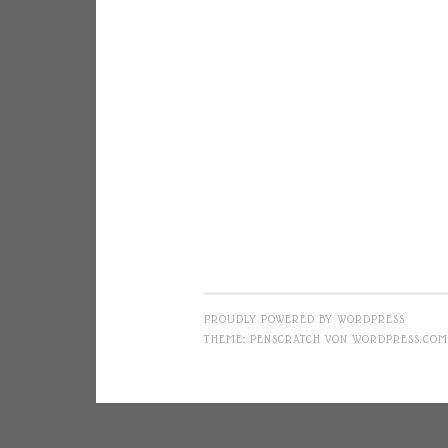
PROUDLY POWERED BY WORDPRESS
THEME: PENSCRATCH VON
WORDPRESS.COM