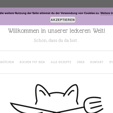
die weitere Nutzung der Seite stimmst du der Verwendung von Cookies zu.
Weitere I
AKZEPTIEREN
Willkommen in unserer leckeren Welt!
Schön, dass du da bist…
BRÖTCHEN
KOCHEN MIT BIER
ALLE REZEPTE
ÜBER
KONTAKT
IM