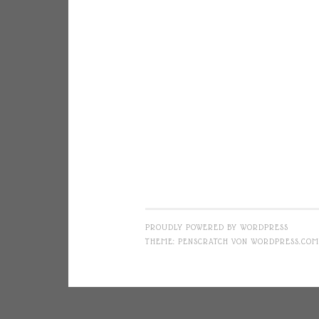
PROUDLY POWERED BY WORDPRESS
THEME: PENSCRATCH VON
WORDPRESS.COM