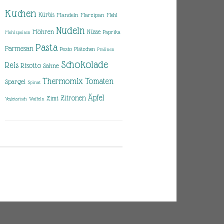
Kuchen
Kürbis
Mandeln
Marzipan
Mehl
Nudeln
Möhren
Nüsse
Paprika
Mehlspeisen
Pasta
Parmesan
Pesto
Plätzchen
Pralinen
Schokolade
Reis
Risotto
Sahne
Thermomix
Tomaten
Spargel
Spinat
Äpfel
Zitronen
Zimt
Vegetarisch
Waffeln