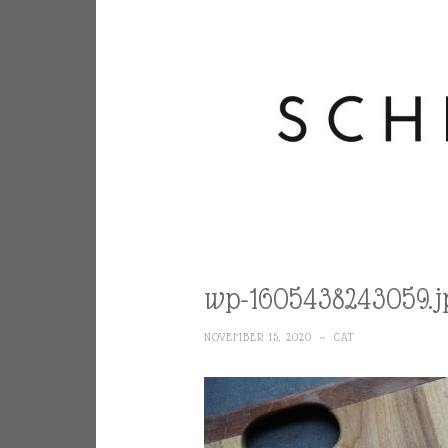
wp-1605438243059.j
NOVEMBER 15, 2020
~
CAT