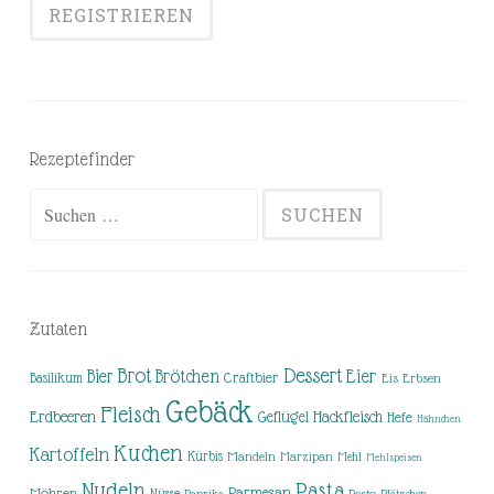
Rezeptefinder
Suchen
nach:
Zutaten
Brot
Dessert
Brötchen
Eier
Bier
Basilikum
Craftbier
Eis
Erbsen
Gebäck
Fleisch
Erdbeeren
Hackfleisch
Geflügel
Hefe
Hähnchen
Kuchen
Kartoffeln
Kürbis
Mandeln
Marzipan
Mehl
Mehlspeisen
Nudeln
Pasta
Parmesan
Möhren