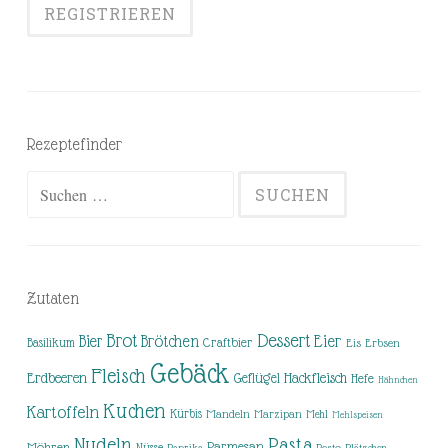
Rezeptefinder
Suchen
nach:
Zutaten
Brot
Dessert
Brötchen
Eier
Bier
Basilikum
Craftbier
Eis
Erbsen
Gebäck
Fleisch
Erdbeeren
Hackfleisch
Geflügel
Hefe
Hähnchen
Kuchen
Kartoffeln
Kürbis
Mandeln
Marzipan
Mehl
Mehlspeisen
Nudeln
Pasta
Parmesan
Möhren