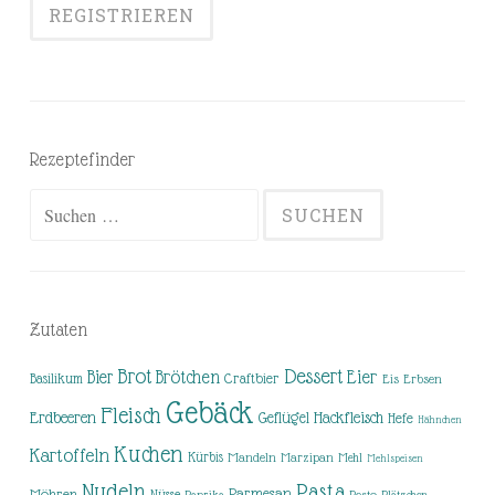
Rezeptefinder
Suchen
nach:
Zutaten
Brot
Dessert
Brötchen
Eier
Bier
Basilikum
Craftbier
Eis
Erbsen
Gebäck
Fleisch
Erdbeeren
Hackfleisch
Geflügel
Hefe
Hähnchen
Kuchen
Kartoffeln
Kürbis
Mandeln
Marzipan
Mehl
Mehlspeisen
Nudeln
Pasta
Parmesan
Möhren