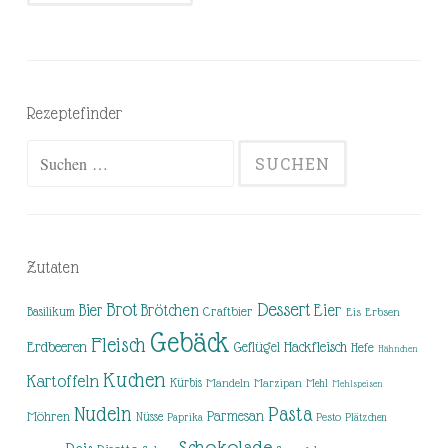
Rezeptefinder
Suchen
nach:
Zutaten
Brot
Dessert
Brötchen
Eier
Bier
Basilikum
Craftbier
Eis
Erbsen
Gebäck
Fleisch
Erdbeeren
Hackfleisch
Geflügel
Hefe
Hähnchen
Kuchen
Kartoffeln
Kürbis
Mandeln
Marzipan
Mehl
Mehlspeisen
Nudeln
Pasta
Parmesan
Möhren
Nüsse
Pesto
Paprika
Plätzchen