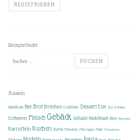
Rezeptefinder
Suchen
nach:
Zutaten
Brot
Dessert
Brötchen
Eier
Bier
Basilikum
Craftbier
Eis
Erbsen
Gebäck
Fleisch
Erdbeeren
Hackfleisch
Geflügel
Hefe
Hähnchen
Kuchen
Kartoffeln
Kürbis
Mandeln
Marzipan
Mehl
Mehlspeisen
Nudeln
Pasta
Parmesan
Möhren