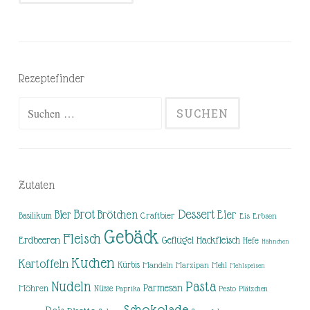
Rezeptefinder
Suchen
nach:
Zutaten
Brot
Dessert
Brötchen
Eier
Bier
Basilikum
Craftbier
Eis
Erbsen
Gebäck
Fleisch
Erdbeeren
Hackfleisch
Geflügel
Hefe
Hähnchen
Kuchen
Kartoffeln
Kürbis
Mandeln
Marzipan
Mehl
Mehlspeisen
Nudeln
Pasta
Parmesan
Möhren
Nüsse
Pesto
Paprika
Plätzchen