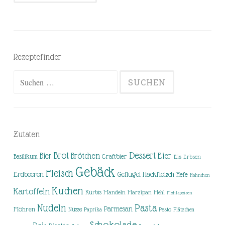
Rezeptefinder
Suchen
nach:
Zutaten
Brot
Dessert
Brötchen
Eier
Bier
Basilikum
Craftbier
Eis
Erbsen
Gebäck
Fleisch
Erdbeeren
Hackfleisch
Geflügel
Hefe
Hähnchen
Kuchen
Kartoffeln
Kürbis
Mandeln
Marzipan
Mehl
Mehlspeisen
Nudeln
Pasta
Parmesan
Möhren
Nüsse
Pesto
Paprika
Plätzchen