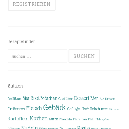
Rezeptefinder
Suchen
nach:
Zutaten
Brot
Dessert
Brötchen
Eier
Bier
Basilikum
Craftbier
Eis
Erbsen
Gebäck
Fleisch
Erdbeeren
Hackfleisch
Geflügel
Hefe
Hähnchen
Kuchen
Kartoffeln
Kürbis
Mandeln
Marzipan
Mehl
Mehlspeisen
Nudeln
Pasta
Parmesan
Möhren