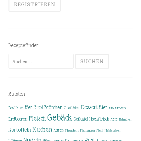
Rezeptefinder
Suchen
nach:
Zutaten
Brot
Dessert
Brötchen
Eier
Bier
Basilikum
Craftbier
Eis
Erbsen
Gebäck
Fleisch
Erdbeeren
Hackfleisch
Geflügel
Hefe
Hähnchen
Kuchen
Kartoffeln
Kürbis
Mandeln
Marzipan
Mehl
Mehlspeisen
Nudeln
Pasta
Parmesan
Möhren