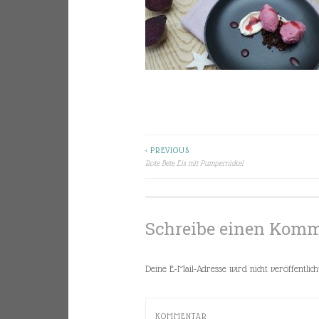
< PREVIOUS
Beitragsnavigation
Rote Bete Eis mit Pumpernickel
Schreibe einen Kom
Deine E-Mail-Adresse wird nicht veröffentlicht
KOMMENTAR