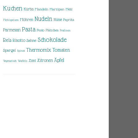
Kuchen
Kürbis
Mandeln
Marzipan
Mehl
Nudeln
Möhren
Nüsse
Paprika
Mehlspeisen
Pasta
Parmesan
Pesto
Plätzchen
Pralinen
Schokolade
Reis
Risotto
Sahne
Thermomix
Tomaten
Spargel
Spinat
Äpfel
Zitronen
Zimt
Vegetarisch
Waffeln