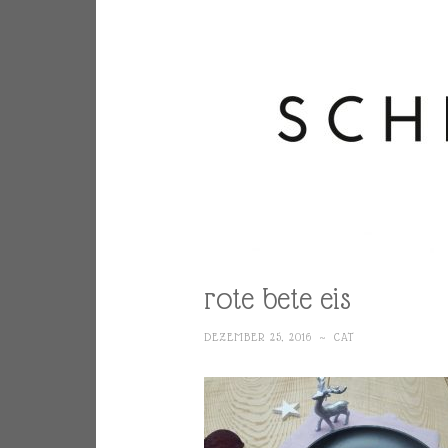
rote bete eis
DEZEMBER 25, 2016
~
CAT