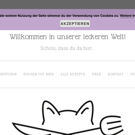
die weitere Nutzung der Seite stimmst du der Verwendung von Cookies zu.
Weitere I
AKZEPTIEREN
Willkommen in unserer leckeren Welt!
Schön, dass du da bist…
BRÖTCHEN
KOCHEN MIT BIER
ALLE REZEPTE
ÜBER
KONTAKT
IM