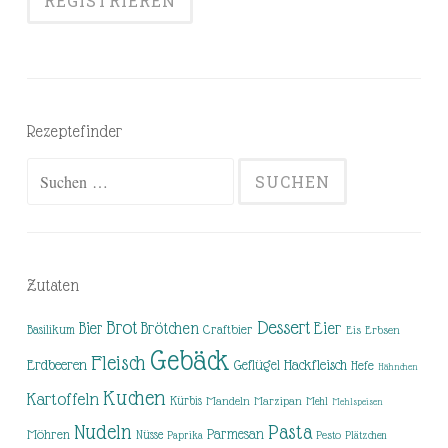
Rezeptefinder
Suchen
nach:
Zutaten
Brot
Dessert
Brötchen
Eier
Bier
Basilikum
Craftbier
Eis
Erbsen
Gebäck
Fleisch
Erdbeeren
Hackfleisch
Geflügel
Hefe
Hähnchen
Kuchen
Kartoffeln
Kürbis
Mandeln
Marzipan
Mehl
Mehlspeisen
Nudeln
Pasta
Parmesan
Möhren
Nüsse
Pesto
Paprika
Plätzchen