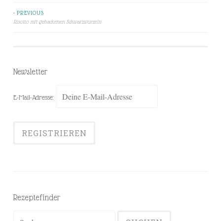
< PREVIOUS
Beitragsnavigation
Risotto mit gebackenen Schwarzwurzeln
Newsletter
E-Mail-Adresse:
Rezeptefinder
Suchen