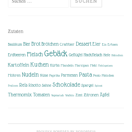
nach:
Zutaten
Brot
Dessert
Brötchen
Eier
Bier
Basilikum
Craftbier
Eis
Erbsen
Gebäck
Fleisch
Erdbeeren
Hackfleisch
Geflügel
Hefe
Hähnchen
Kuchen
Kartoffeln
Kürbis
Mandeln
Marzipan
Mehl
Mehlspeisen
Nudeln
Pasta
Parmesan
Möhren
Nüsse
Pesto
Paprika
Plätzchen
Schokolade
Reis
Risotto
Sahne
Spargel
Pralinen
Spinat
Thermomix
Tomaten
Äpfel
Zitronen
Zimt
Vegetarisch
Waffeln
PROUDLY POWERED BY WORDPRESS