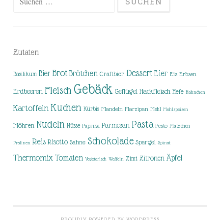
nach:
Zutaten
Brot
Dessert
Brötchen
Eier
Bier
Basilikum
Craftbier
Eis
Erbsen
Gebäck
Fleisch
Erdbeeren
Hackfleisch
Geflügel
Hefe
Hähnchen
Kuchen
Kartoffeln
Kürbis
Mandeln
Marzipan
Mehl
Mehlspeisen
Nudeln
Pasta
Parmesan
Möhren
Nüsse
Pesto
Paprika
Plätzchen
Schokolade
Reis
Risotto
Sahne
Spargel
Pralinen
Spinat
Thermomix
Tomaten
Äpfel
Zitronen
Zimt
Vegetarisch
Waffeln
PROUDLY POWERED BY WORDPRESS