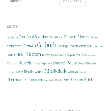
nach:
Zutaten
Brot
Dessert
Brötchen
Eier
Bier
Basilikum
Craftbier
Eis
Erbsen
Gebäck
Fleisch
Erdbeeren
Hackfleisch
Geflügel
Hefe
Hähnchen
Kuchen
Kartoffeln
Kürbis
Mandeln
Marzipan
Mehl
Mehlspeisen
Nudeln
Pasta
Parmesan
Möhren
Nüsse
Pesto
Paprika
Plätzchen
Schokolade
Reis
Risotto
Sahne
Spargel
Pralinen
Spinat
Thermomix
Tomaten
Äpfel
Zitronen
Zimt
Vegetarisch
Waffeln
PROUDLY POWERED BY WORDPRESS