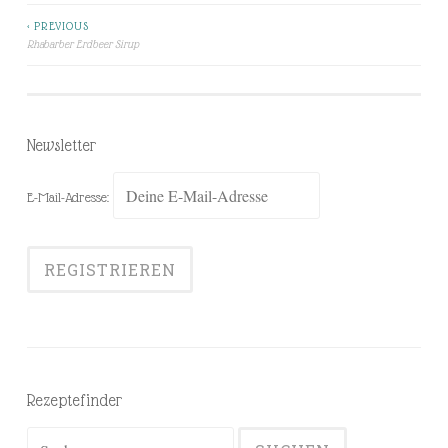
< PREVIOUS
Beitragsnavigation
Rhabarber Erdbeer Sirup
Newsletter
E-Mail-Adresse:
Rezeptefinder
Suchen