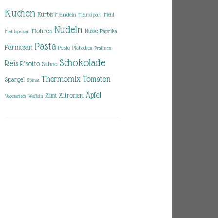
Kuchen
Kürbis
Mandeln
Marzipan
Mehl
Nudeln
Möhren
Nüsse
Paprika
Mehlspeisen
Pasta
Parmesan
Pesto
Plätzchen
Pralinen
Schokolade
Reis
Risotto
Sahne
Thermomix
Tomaten
Spargel
Spinat
Äpfel
Zitronen
Zimt
Vegetarisch
Waffeln