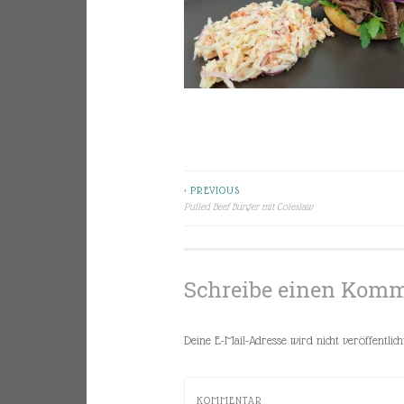
< PREVIOUS
Beitragsnavigation
Pulled Beef Burger mit Coleslaw
Schreibe einen Kom
Deine E-Mail-Adresse wird nicht veröffentlicht
KOMMENTAR