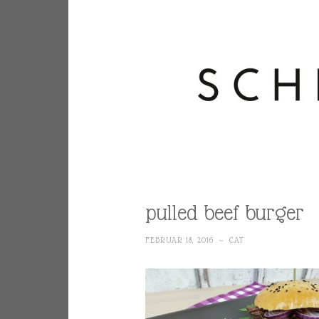
pulled beef burger
FEBRUAR 18, 2016
~
CAT