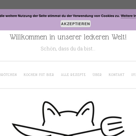
die weitere Nutzung der Seite stimmst du der Verwendung von Cookies zu.
Weitere I
AKZEPTIEREN
Willkommen in unserer leckeren Welt!
Schön, dass du da bist…
BRÖTCHEN
KOCHEN MIT BIER
ALLE REZEPTE
ÜBER
KONTAKT
IM