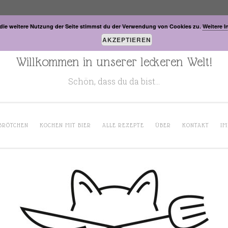
die weitere Nutzung der Seite stimmst du der Verwendung von Cookies zu.
Weitere I
AKZEPTIEREN
Willkommen in unserer leckeren Welt!
Schön, dass du da bist…
BRÖTCHEN
KOCHEN MIT BIER
ALLE REZEPTE
ÜBER
KONTAKT
IM