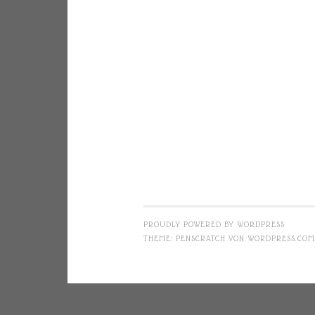
PROUDLY POWERED BY WORDPRESS
THEME: PENSCRATCH VON
WORDPRESS.COM