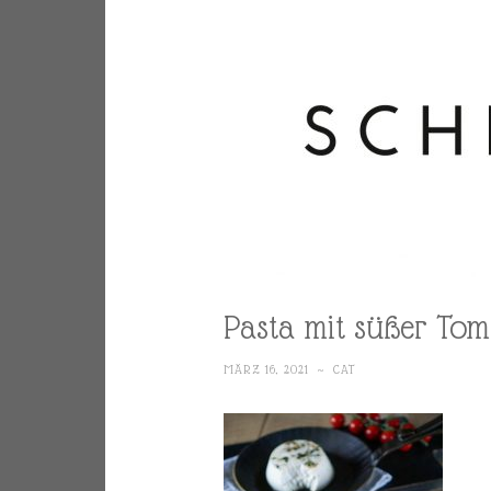
Pasta mit süßer To
MÄRZ 16, 2021
~
CAT