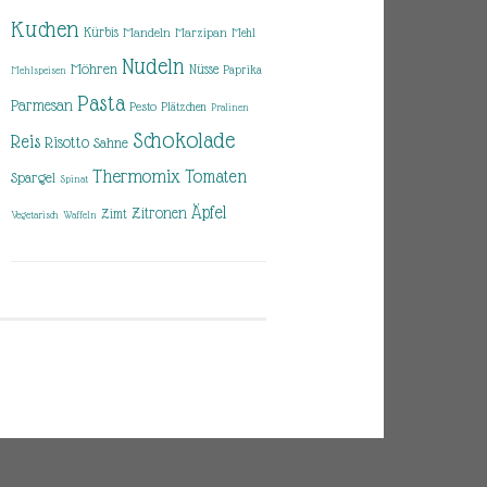
Kuchen
Kürbis
Mandeln
Marzipan
Mehl
Nudeln
Möhren
Nüsse
Paprika
Mehlspeisen
Pasta
Parmesan
Pesto
Plätzchen
Pralinen
Schokolade
Reis
Risotto
Sahne
Thermomix
Tomaten
Spargel
Spinat
Äpfel
Zitronen
Zimt
Vegetarisch
Waffeln