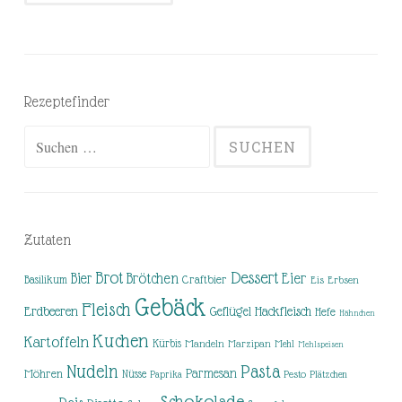
Rezeptefinder
Suchen
nach:
Zutaten
Brot
Dessert
Brötchen
Eier
Bier
Basilikum
Craftbier
Eis
Erbsen
Gebäck
Fleisch
Erdbeeren
Hackfleisch
Geflügel
Hefe
Hähnchen
Kuchen
Kartoffeln
Kürbis
Mandeln
Marzipan
Mehl
Mehlspeisen
Nudeln
Pasta
Parmesan
Möhren
Nüsse
Pesto
Paprika
Plätzchen